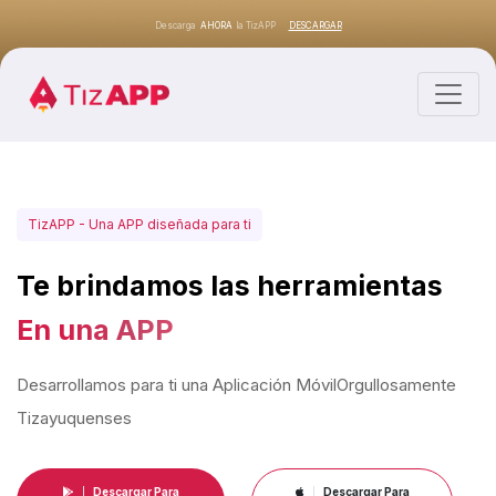
Descarga
AHORA
la TizAPP
DESCARGAR
TizAPP - Una APP diseñada para ti
Te brindamos las herramientas
En una APP
Desarrollamos para ti una Aplicación Móvil
Orgullosamente
Tizayuquenses
Descargar Para
Descargar Para